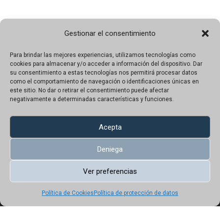
Gestionar el consentimiento
Para brindar las mejores experiencias, utilizamos tecnologías como
cookies para almacenar y/o acceder a información del dispositivo. Dar
su consentimiento a estas tecnologías nos permitirá procesar datos
como el comportamiento de navegación o identificaciones únicas en
este sitio. No dar o retirar el consentimiento puede afectar
negativamente a determinadas características y funciones.
Sobre nosotros
Contacto
Acepta
Aviso legal
Deniega
Política de protección de datos
Ver preferencias
Política de Cookies
Política de Cookies
Política de protección de datos
Copyright © 2023 UN!K | Todos los productos tienen precio con IVA
incluido.