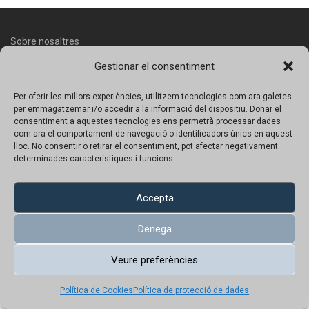
Sobre nosaltres
Gestionar el consentiment
Contacte
Avís legal
Per oferir les millors experiències, utilitzem tecnologies com ara galetes
per emmagatzemar i/o accedir a la informació del dispositiu. Donar el
Política de protecció de dades
consentiment a aquestes tecnologies ens permetrà processar dades
com ara el comportament de navegació o identificadors únics en aquest
lloc. No consentir o retirar el consentiment, pot afectar negativament
Política de Cookies
determinades característiques i funcions.
Copyright © 2023 UN!K | Tots el productes tenen preu amb IVA
inclós.
Accepta
Denega
Veure preferències
Català
Política de Cookies
Política de protecció de dades