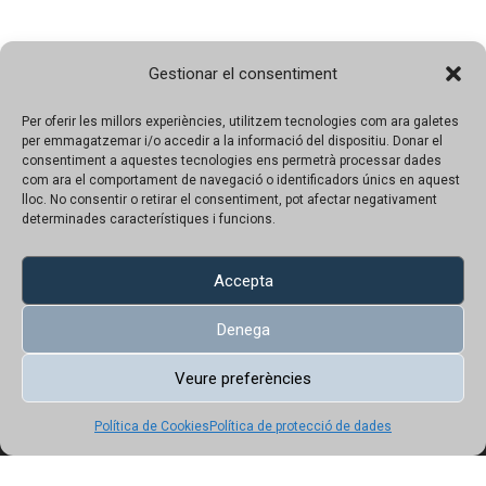
Gestionar el consentiment
Per oferir les millors experiències, utilitzem tecnologies com ara galetes
per emmagatzemar i/o accedir a la informació del dispositiu. Donar el
consentiment a aquestes tecnologies ens permetrà processar dades
com ara el comportament de navegació o identificadors únics en aquest
lloc. No consentir o retirar el consentiment, pot afectar negativament
determinades característiques i funcions.
Sobre nosaltres
Contacte
Accepta
Avís legal
Denega
Política de protecció de dades
Veure preferències
Política de Cookies
Política de Cookies
Política de protecció de dades
Copyright © 2023 UN!K | Tots el productes tenen preu amb IVA
inclós.