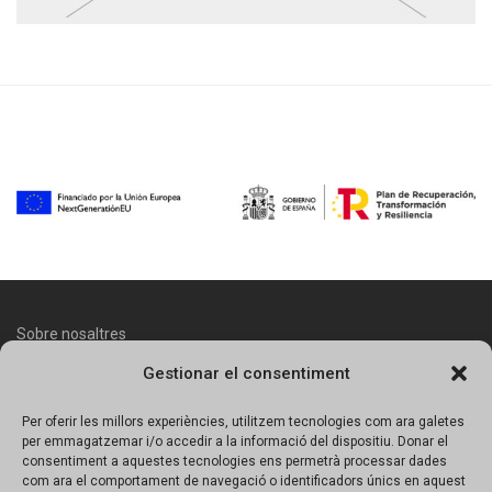
Sobre nosaltres
Gestionar el consentiment
Contacte
Avís legal
Per oferir les millors experiències, utilitzem tecnologies com ara galetes
per emmagatzemar i/o accedir a la informació del dispositiu. Donar el
Política de protecció de dades
consentiment a aquestes tecnologies ens permetrà processar dades
com ara el comportament de navegació o identificadors únics en aquest