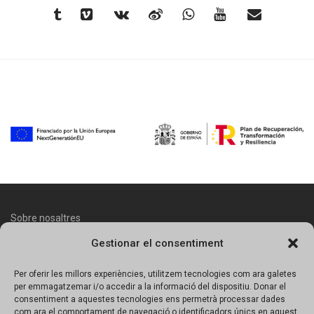
Sobre nosaltres
Gestionar el consentiment
Contacte
Avís legal
Per oferir les millors experiències, utilitzem tecnologies com ara galetes
per emmagatzemar i/o accedir a la informació del dispositiu. Donar el
Política de protecció de dades
consentiment a aquestes tecnologies ens permetrà processar dades
com ara el comportament de navegació o identificadors únics en aquest