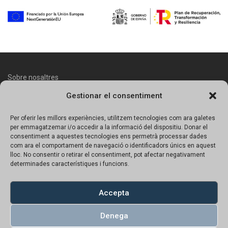
Sobre nosaltres
Gestionar el consentiment
Contacte
Avís legal
Per oferir les millors experiències, utilitzem tecnologies com ara galetes
per emmagatzemar i/o accedir a la informació del dispositiu. Donar el
Política de protecció de dades
consentiment a aquestes tecnologies ens permetrà processar dades
com ara el comportament de navegació o identificadors únics en aquest
lloc. No consentir o retirar el consentiment, pot afectar negativament
Política de Cookies
determinades característiques i funcions.
Copyright © 2023 UN!K | Tots el productes tenen preu amb IVA
inclós.
Accepta
Denega