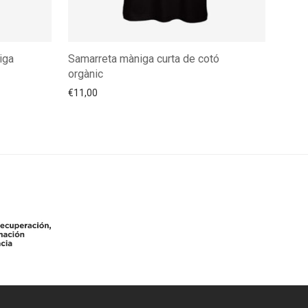
iga
Samarreta màniga curta de cotó
orgànic
€
11,00