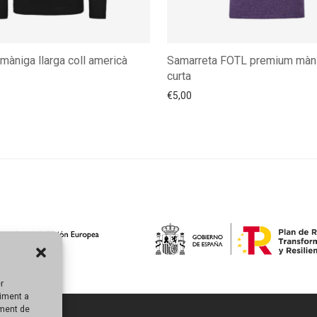
màniga llarga coll americà
Samarreta FOTL premium màn
curta
€
5,00
r
timent a
ment de