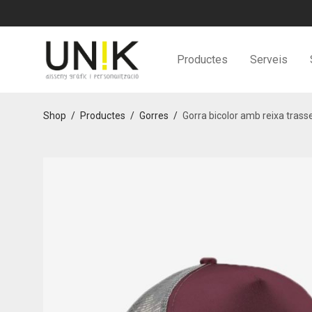
Productes
Serveis
Shop
/
Productes
/
Gorres
/
Gorra bicolor amb reixa trass