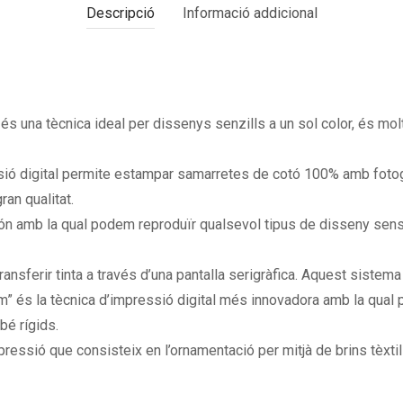
Descripció
Informació addicional
l és una tècnica ideal per dissenys senzills a un sol color, és mo
ió digital permite estampar samarretes de cotó 100% amb foto
ran qualitat.
ión amb la qual podem reproduïr qualsevol tipus de disseny sen
ransferir tinta a través d’una pantalla serigràfica. Aquest sistema
lm” és la tècnica d’impressió digital més innovadora amb la qual p
é rígids.
ressió que consisteix en l’ornamentació per mitjà de brins tèxtils