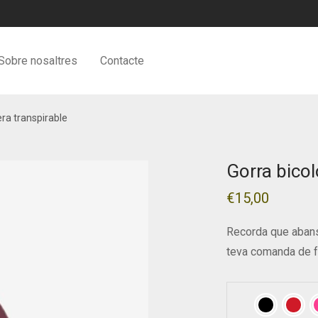
Sobre nosaltres
Contacte
era transpirable
Gorra bicol
€
15,00
Recorda que abans
teva comanda de f