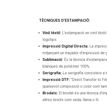
TÈCNIQUES D’ESTAMPACIÓ:
Vinil tèxtil:
L’estampació en vinil tèxti
logotips.
Impressió Digital Directa:
La impress
mitjançant un traçador d’impressió de g
Sublimació:
És la tècnica d’estampac
blanques de poliéster 100%.
Serigrafia:
La serigrafia consisteix a t
Impressió DTF:
“Direct Transfer to Fi
qualsevol composició o color com tamb
Brodats:
El brodat és una tècnica d’imp
altres teixits com seda, llama o lli.