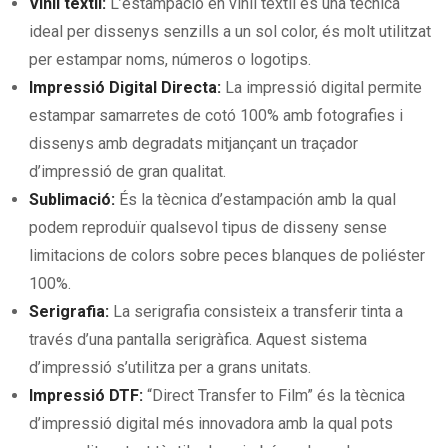
Vinil tèxtil:
L’estampació en vinil tèxtil és una tècnica
ideal per dissenys senzills a un sol color, és molt utilitzat
per estampar noms, números o logotips.
Impressió Digital Directa:
La impressió digital permite
estampar samarretes de cotó 100% amb fotografies i
dissenys amb degradats mitjançant un traçador
d’impressió de gran qualitat.
Sublimació:
És la tècnica d’estampación amb la qual
podem reproduïr qualsevol tipus de disseny sense
limitacions de colors sobre peces blanques de poliéster
100%.
Serigrafia:
La serigrafia consisteix a transferir tinta a
través d’una pantalla serigràfica. Aquest sistema
d’impressió s’utilitza per a grans unitats.
Impressió DTF:
“Direct Transfer to Film” és la tècnica
d’impressió digital més innovadora amb la qual pots