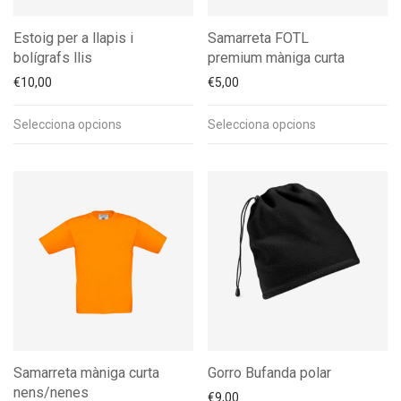
Estoig per a llapis i
Samarreta FOTL
bolígrafs llis
premium màniga curta
€
10,00
€
5,00
Selecciona opcions
Selecciona opcions
Samarreta màniga curta
Gorro Bufanda polar
nens/nenes
€
9,00